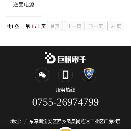
逆变电源
激光驱动电源
共1 条 第
1
/ 1 页
服务热线
0755-26974799
地址：广东深圳宝安区西乡凤凰岗燕达工业区厂房2层