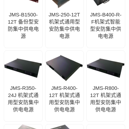
JMS-B1500-
JMS-250-12T
JMS-B400-R-
12T 备份型安
机架式通用型
F机架式智能
防集中供电电
安防集中供电
型安防集中供
源
电源
电电源
JMS-R350-
JMS-R400-
JMS-R800-
24J 机架式通
12T 机架式通
12T 机架式通
用型安防集中
用型安防集中
用型安防集中
供电电源
供电电源
供电电源